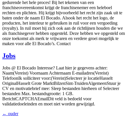
gedurende het hele proces! Bij het tekenen van een
franchiseovereenkomst krijgt de franchisenemer een heleboel
rechten en plichten. Hij krijgt bijvoorbeeld het recht zijn zaak uit te
baten onder de naam El Bocado. Alsook het recht het logo, de
producten, het interieur te gebruiken in ruil voor een vergoeding
(royalty). In ruil moet hij zich ook aan de richtlijnen houden die we
als franchisegever hebben opgesteld. Deze hebben we opgesteld om
onze toekomst als merk te vrijwaren en verdere groei mogelijk te
maken voor alle El Bocado’s. Contact
Jobs
Jobs @ El Bocado Interesse? Laat hier je gegevens achter:
Naam(Vereist) Voornaam Achternaam E-mailadres(Vereist)
TelefoonIk solliciteer voor:(Vereist)Selecteer je locatieHasselt
OriginalHasselt Grote MarktBilzenSint-TruidenAlgemeenStuur je
CV en motivatiebrief mee: Sleep bestanden hierheen of Selecteer
bestanden Max. bestandsgrootte: 1 GB.
BerichtCAPTCHAEmailDit veld is bedoeld voor
validatiedoeleinden en moet niet worden gewijzigd.
←
ouder