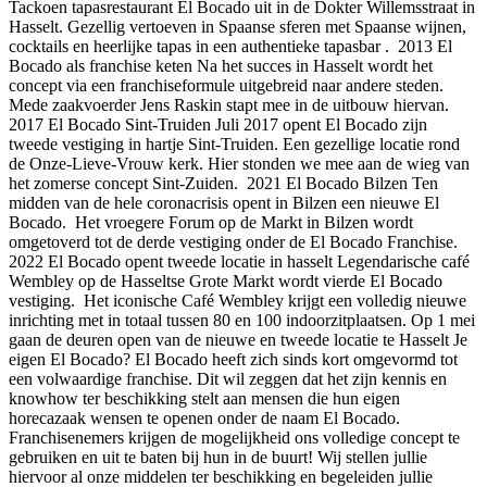
Tackoen tapasrestaurant El Bocado uit in de Dokter Willemsstraat in
Hasselt. Gezellig vertoeven in Spaanse sferen met Spaanse wijnen,
cocktails en heerlijke tapas in een authentieke tapasbar . 2013 El
Bocado als franchise keten Na het succes in Hasselt wordt het
concept via een franchiseformule uitgebreid naar andere steden.
Mede zaakvoerder Jens Raskin stapt mee in de uitbouw hiervan.
2017 El Bocado Sint-Truiden Juli 2017 opent El Bocado zijn
tweede vestiging in hartje Sint-Truiden. Een gezellige locatie rond
de Onze-Lieve-Vrouw kerk. Hier stonden we mee aan de wieg van
het zomerse concept Sint-Zuiden. 2021 El Bocado Bilzen Ten
midden van de hele coronacrisis opent in Bilzen een nieuwe El
Bocado. Het vroegere Forum op de Markt in Bilzen wordt
omgetoverd tot de derde vestiging onder de El Bocado Franchise.
2022 El Bocado opent tweede locatie in hasselt Legendarische café
Wembley op de Hasseltse Grote Markt wordt vierde El Bocado
vestiging. Het iconische Café Wembley krijgt een volledig nieuwe
inrichting met in totaal tussen 80 en 100 indoorzitplaatsen. Op 1 mei
gaan de deuren open van de nieuwe en tweede locatie te Hasselt Je
eigen El Bocado? El Bocado heeft zich sinds kort omgevormd tot
een volwaardige franchise. Dit wil zeggen dat het zijn kennis en
knowhow ter beschikking stelt aan mensen die hun eigen
horecazaak wensen te openen onder de naam El Bocado.
Franchisenemers krijgen de mogelijkheid ons volledige concept te
gebruiken en uit te baten bij hun in de buurt! Wij stellen jullie
hiervoor al onze middelen ter beschikking en begeleiden jullie