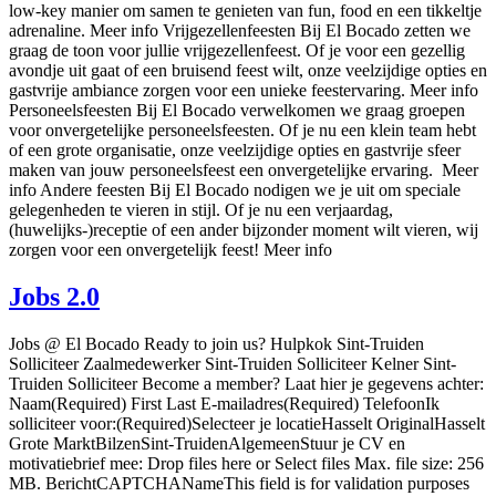
low‑key manier om samen te genieten van fun, food en een tikkeltje
adrenaline. Meer info Vrijgezellenfeesten Bij El Bocado zetten we
graag de toon voor jullie vrijgezellenfeest. Of je voor een gezellig
avondje uit gaat of een bruisend feest wilt, onze veelzijdige opties en
gastvrije ambiance zorgen voor een unieke feestervaring. Meer info
Personeelsfeesten Bij El Bocado verwelkomen we graag groepen
voor onvergetelijke personeelsfeesten. Of je nu een klein team hebt
of een grote organisatie, onze veelzijdige opties en gastvrije sfeer
maken van jouw personeelsfeest een onvergetelijke ervaring. Meer
info Andere feesten Bij El Bocado nodigen we je uit om speciale
gelegenheden te vieren in stijl. Of je nu een verjaardag,
(huwelijks-)receptie of een ander bijzonder moment wilt vieren, wij
zorgen voor een onvergetelijk feest! Meer info
Jobs 2.0
Jobs @ El Bocado Ready to join us? Hulpkok Sint-Truiden
Solliciteer Zaalmedewerker Sint-Truiden Solliciteer Kelner Sint-
Truiden Solliciteer Become a member? Laat hier je gegevens achter:
Naam(Required) First Last E-mailadres(Required) TelefoonIk
solliciteer voor:(Required)Selecteer je locatieHasselt OriginalHasselt
Grote MarktBilzenSint-TruidenAlgemeenStuur je CV en
motivatiebrief mee: Drop files here or Select files Max. file size: 256
MB. BerichtCAPTCHANameThis field is for validation purposes