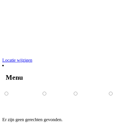
Locatie wijzigen
Menu
GEEN
MENU'S
DESSERTS
COCKT
CATEGORIE
Er zijn geen gerechten gevonden.