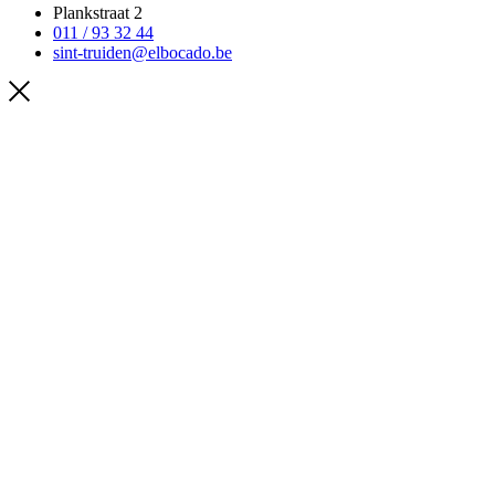
Plankstraat 2
011 / 93 32 44
sint-truiden@elbocado.be